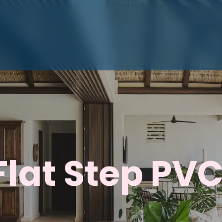
luminio
Proyectos
Galería
Contact
Flat Step PVC