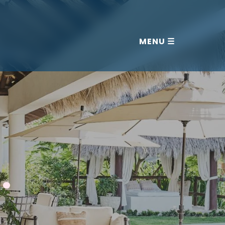
o
Distribuidores
Arq-Espacio
MENU ☰
.